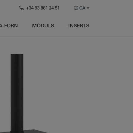
+34 93 881 24 51
CA
A-FORN
MÒDULS
INSERTS