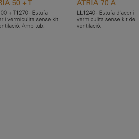
IA 50 + T
ATRIA 70 A
00 + T1270 - Estufa
LL1240 - Estufa d'acer i
r i vermiculita sense kit
vermiculita sense kit de
entilació. Amb tub.
ventilació.