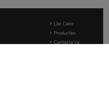
Llar Calor
Productes
Contacta'ns
Hemeroteca