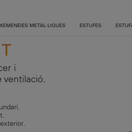
XEMENEIES METÀL·LIQUES
ESTUFES
ESTUF
 T
er i
 ventilació.
undari.
at.
 exterior.