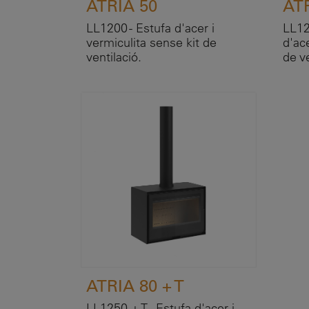
ATRIA 50
ATR
LL1200 - Estufa d'acer i
LL12
vermiculita sense kit de
d'ace
ventilació.
de v
ATRIA 80 + T
LL1250 + T - Estufa d'acer i