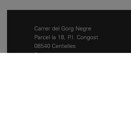
Carrer del Gorg Negre
Parcel·la 18, P.I. Congost
08540 Centelles
Barcelona
+34 93 881 24 51
info@llcalor.com
Notes Legals
Política de cookies
Accessibilitat