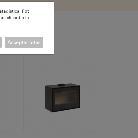
stadística. Pot
ús clicant a la
Acceptar totes