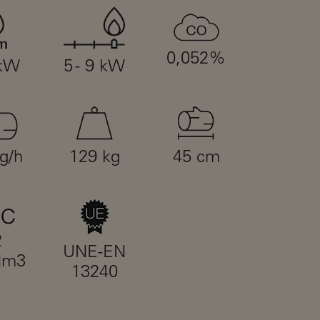
0,052%
 kW
5 - 9 kW
kg/h
129 kg
45 cm
2
UNE-EN
Nm3
13240