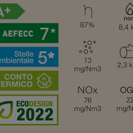
87%
8,4
13
2,3 
mg/Nm3
2
76
mg/
mg/Nm3