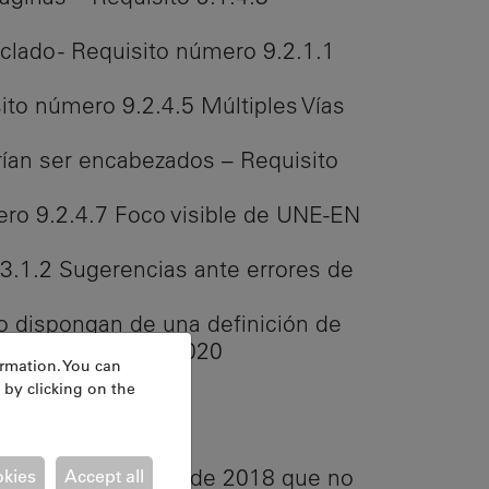
clado - Requisito número 9.2.1.1
ito número 9.2.4.5 Múltiples Vías
rían ser encabezados – Requisito
ero 9.2.4.7 Foco visible de UNE-EN
.3.1.2 Sugerencias ante errores de
o dispongan de una definición de
de UNE-EN 301549:2020
ormation. You can
 by clicking on the
l 20 de septiembre de 2018 que no
okies
Accept all