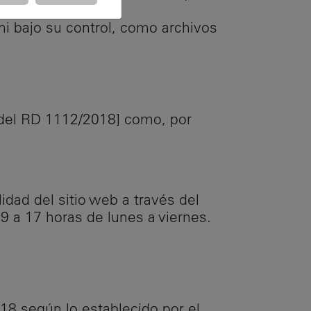
i bajo su control, como archivos
) del RD 1112/2018] como, por
idad del sitio web a través del
9 a 17 horas de lunes a viernes.
18 según lo establecido por el