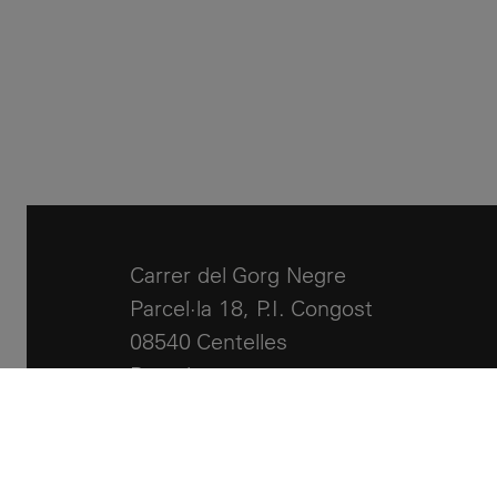
Carrer del Gorg Negre
Parcel·la 18, P.I. Congost
08540 Centelles
Barcelona
+34 93 881 24 51
info@llcalor.com