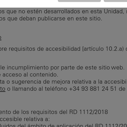
requisitos de accesibilidad.
s que no estén desarrollados en esta Unidad, n
os que deban publicarse en este sitio.
o
e requisitos de accesibilidad [artículo 10.2.a
le incumplimiento por parte de este sitio web.
e acceso al contenido.
a o sugerencia de mejora relativa a la accesibil
to
o llamando al
teléfono +34 93 881 24 51 de 
iento de los requisitos del RD 1112/2018
cesible relativa a:
uidos del ámbito de aplicación del RD 1112/20