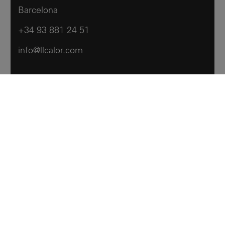
Barcelona
+34 93 881 24 51
info@llcalor.com
Llar Calor
Productos
Contáctanos
Hemeroteca
Notas Legales
Política de cookies
Acesibilidad