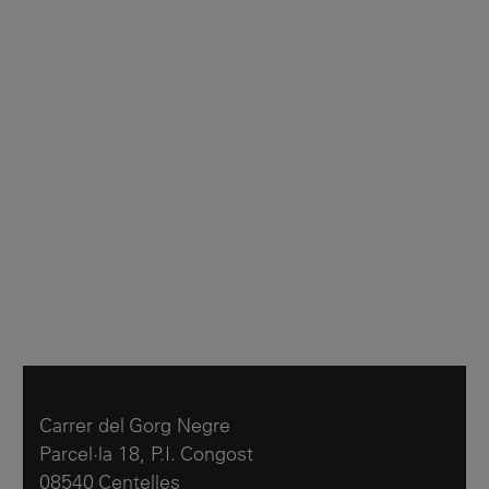
Carrer del Gorg Negre
Parcel·la 18, P.I. Congost
08540 Centelles