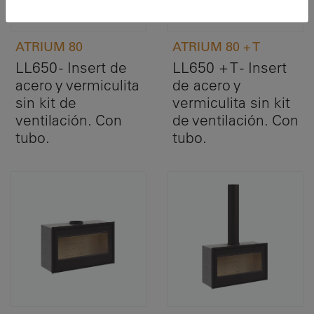
ATRIUM 80
ATRIUM 80 + T
LL650 - Insert de
LL650 + T - Insert
acero y vermiculita
de acero y
sin kit de
vermiculita sin kit
ventilación. Con
de ventilación. Con
tubo.
tubo.