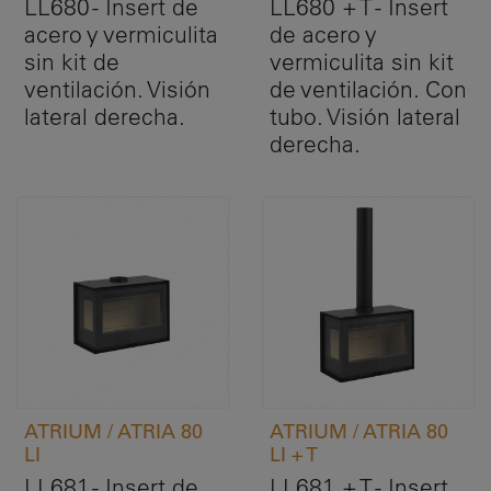
LL680 - Insert de
LL680 + T - Insert
acero y vermiculita
de acero y
sin kit de
vermiculita sin kit
ventilación. Visión
de ventilación. Con
lateral derecha.
tubo. Visión lateral
derecha.
ATRIUM / ATRIA 80
ATRIUM / ATRIA 80
LI
LI + T
LL681 - Insert de
LL681 + T - Insert