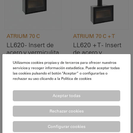
ATRIUM 70 C
ATRIUM 70 C + T
LL620 - Insert de
LL620 + T - Insert
acero y vermiculita
de acero y
sin kit de
vermiculita sin kit
Utilizamos cookies propias y de terceros para ofrecer nuestros
ventilación.
de ventilación.
servicios y recoger información estadística. Puede aceptar todas
Cónico.
Cónico. Con tubo.
las cookies pulsando el botón “Aceptar” o configurarlas o
rechazar su uso clicando a la
Política de cookies
Aceptar todas
Rechazar cookies
Configurar cookies