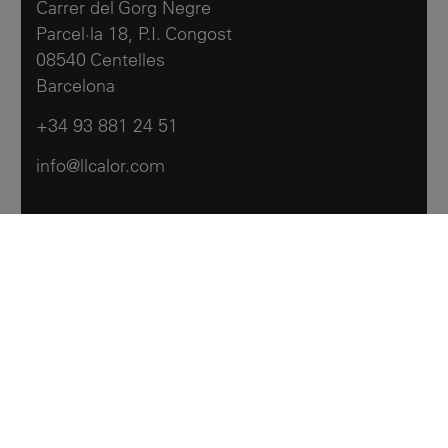
Carrer del Gorg Negre
Parcel·la 18, P.I. Congost
08540 Centelles
Barcelona
+34 93 881 24 51
info@llcalor.com
Llar Calor
Productos
Contáctanos
Hemeroteca
Notas Legales
Política de cookies
Acesibilidad