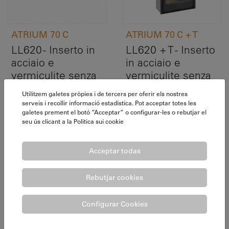
ATRIUM 70 C
ATRIUM 70 C + T
LL620 - Inserto in
LL620 + T - Inserto
acciaio e
in acciaio e
vermiculite senza
vermiculite senza
kit di ventilazione.
kit di ventilazione.
Utilitzem galetes pròpies i de tercers per oferir els nostres
Conico
Conico. Con tubo.
serveis i recollir informació estadística. Pot acceptar totes les
galetes prement el botó ”Acceptar” o configurar-les o rebutjar el
seu ús clicant a la
Politica sui cookie
Acceptar todas
Rebutjar cookies
Configurar Cookies