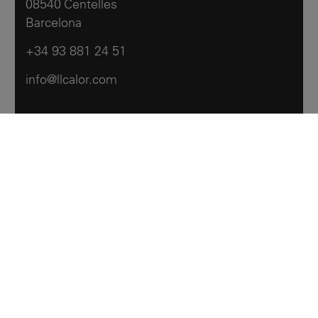
08540 Centelles
Barcelona
+34 93 881 24 51
info@llcalor.com
Llar Calor
Products
Contattaci
Emeroteca
Legal notes
Politica sui cookie
Accessibilità