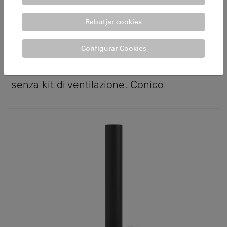
Rebutjar cookies
Configurar Cookies
ATRIUM 70 C
LL620 - Inserto in acciaio e vermiculite
senza kit di ventilazione. Conico