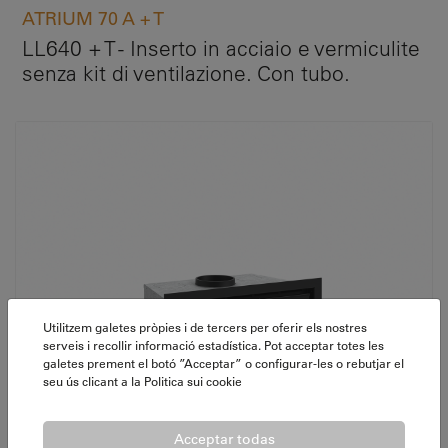
ATRIUM 70 A + T
LL640 + T - Inserto in acciaio e vermiculite
senza kit di ventilazione. Con tubo.
Utilitzem galetes pròpies i de tercers per oferir els nostres
serveis i recollir informació estadística. Pot acceptar totes les
galetes prement el botó ”Acceptar” o configurar-les o rebutjar el
seu ús clicant a la
Politica sui cookie
Acceptar todas