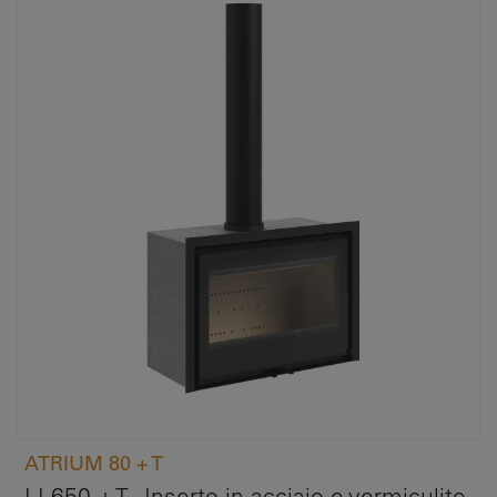
ATRIUM 80 + T
LL650 + T - Inserto in acciaio e vermiculite