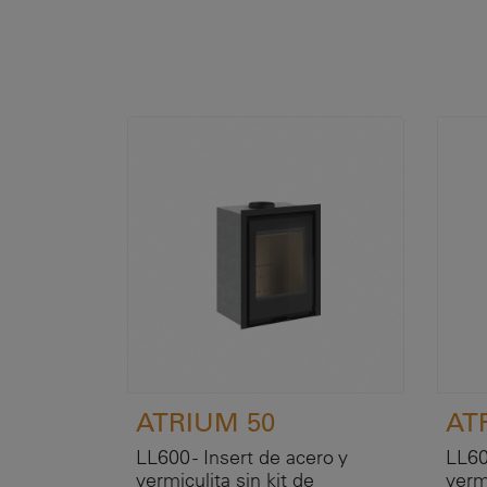
ATRIUM 50
AT
LL600 - Insert de acero y
LL60
vermiculita sin kit de
vermi