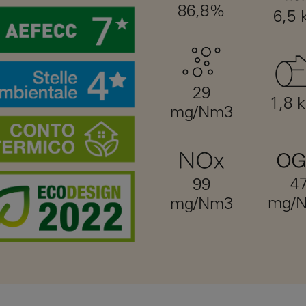
86,8%
6,5
29
1,8 
mg/Nm3
4
99
mg/
mg/Nm3