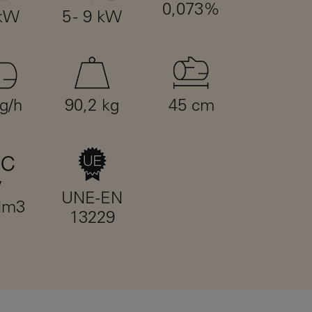
0,073%
 kW
5 - 9 kW
kg/h
90,2 kg
45 cm
7
UNE-EN
Nm3
13229