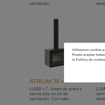
ventilación.
vent
Utilizamos cookies p
Puede aceptar todas 
la
Política de cookie
ATRIUM 70 + T
AT
LL630 + T - Insert de acero y
LL64
vermiculita sin kit de
vermi
ventilación. Con tubo.
venti