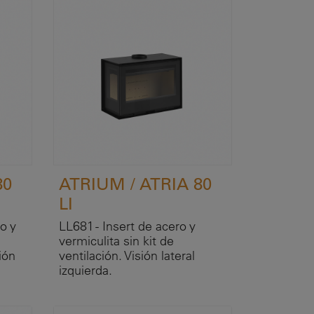
80
ATRIUM / ATRIA 80
LI
o y
LL681 - Insert de acero y
vermiculita sin kit de
ión
ventilación. Visión lateral
izquierda.