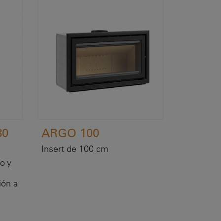
80
ARGO 100
Insert de 100 cm
o y
ión a