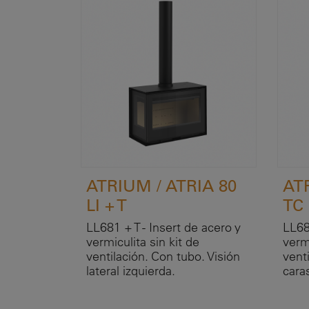
ATRIUM / ATRIA 80
AT
LI + T
TC
LL681 + T - Insert de acero y
LL68
vermiculita sin kit de
vermi
ventilación. Con tubo. Visión
venti
lateral izquierda.
cara