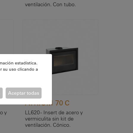
ventilación. Con tubo.
mación estadística.
r su uso clicando a
s
Aceptar todas
ATRIUM 70 C
o y
LL620 - Insert de acero y
vermiculita sin kit de
ventilación. Cónico.