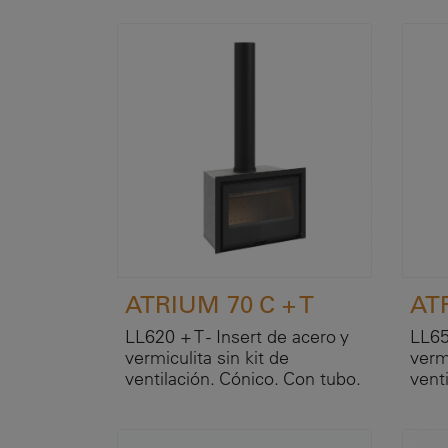
ATRIUM 70 C + T
AT
LL620 + T - Insert de acero y
LL65
vermiculita sin kit de
vermi
ventilación. Cónico. Con tubo.
vent