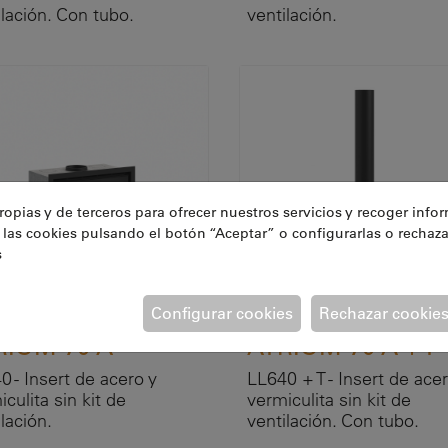
ilación. Con tubo.
ventilación.
ropias y de terceros para ofrecer nuestros servicios y recoger infor
las cookies pulsando el botón “Aceptar” o configurarlas o rechaza
s
Configurar cookies
Rechazar cookie
RIUM 70 A
ATRIUM 70 A + T
0 - Insert de acero y
LL640 + T - Insert de acer
culita sin kit de
vermiculita sin kit de
lación.
ventilación. Con tubo.