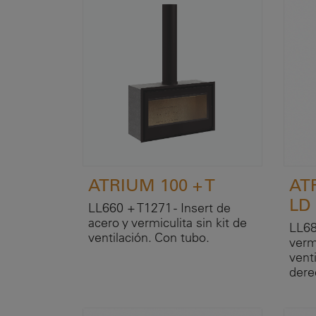
ATRIUM 100 + T
AT
LD
LL660 + T1271 - Insert de
acero y vermiculita sin kit de
LL68
ventilación. Con tubo.
vermi
venti
dere