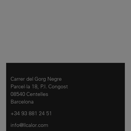
Carrer del Gorg Negre
Parcel·la 18, P.I. Congost
08540 Centelles
Barcelona
+34 93 881 24 51
info@llcalor.com