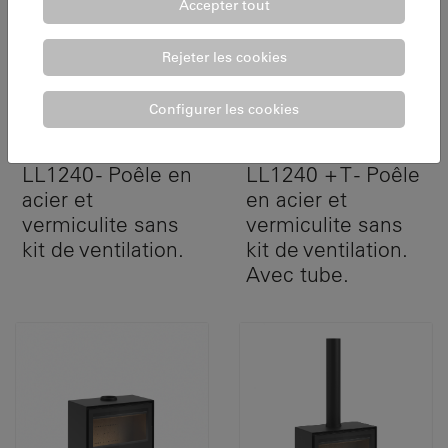
Accepter tout
Rejeter les cookies
Configurer les cookies
ATRIA 70 A
ATRIA 70 A + T
LL1240 - Poêle en
LL1240 + T - Poêle
acier et
en acier et
vermiculite sans
vermiculite sans
kit de ventilation.
kit de ventilation.
Avec tube.