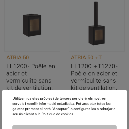
ATRIA 50
ATRIA 50 + T
LL1200 - Poêle en
LL1200 + T1270 -
acier et
Poêle en acier et
vermiculite sans
vermiculite sans
kit de ventilation.
kit de ventilation.
Avec tube.
Utilitzem galetes pròpies i de tercers per oferir els nostres
serveis i recollir informació estadística. Pot acceptar totes les
galetes prement el botó ”Acceptar” o configurar-les o rebutjar el
seu ús clicant a la
Politique de cookies