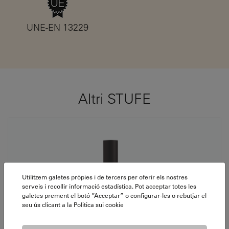
UNE-EN 13229
Altri STUFE
Utilitzem galetes pròpies i de tercers per oferir els nostres
serveis i recollir informació estadística. Pot acceptar totes les
galetes prement el botó ”Acceptar” o configurar-les o rebutjar el
seu ús clicant a la
Politica sui cookie