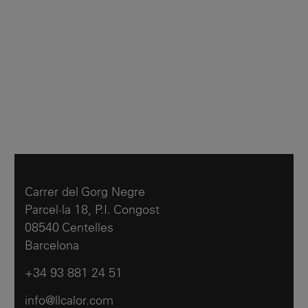
Carrer del Gorg Negre
Parcel·la 18, P.I. Congost
08540 Centelles
Barcelona
+34 93 881 24 51
info@llcalor.com