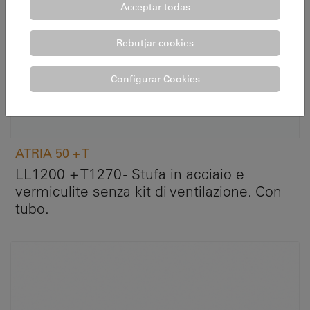
Acceptar todas
Rebutjar cookies
Configurar Cookies
ATRIA 50 + T
LL1200 + T1270 - Stufa in acciaio e
vermiculite senza kit di ventilazione. Con
tubo.