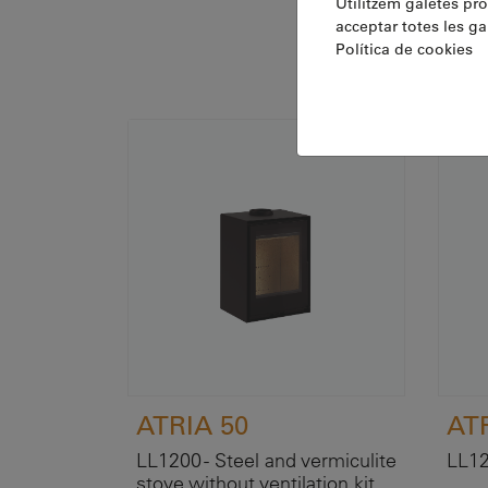
Utilitzem galetes pròp
acceptar totes les ga
Política de cookies
ATRIA 50
ATR
LL1200 - Steel and vermiculite
LL12
stove without ventilation kit.