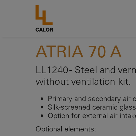
ATRIA 70 A
LL1240 - Steel and verm
without ventilation kit.
Primary and secondary air c
Silk-screened ceramic glass
Option for external air intak
Optional elements: