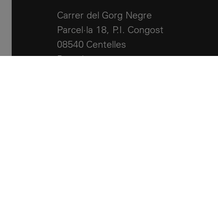
Carrer del Gorg Negre
Parcel·la 18, P.I. Congost
08540 Centelles
Barcelona
+34 93 881 24 51
info@llcalor.com
Legal notes
Política de cookies
Acessibilidade