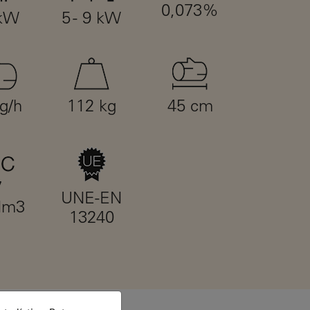
0,073%
 kW
5 - 9 kW
kg/h
112 kg
45 cm
7
UNE-EN
Nm3
13240