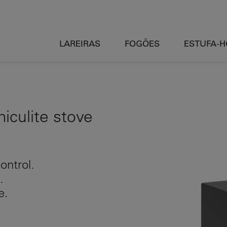
LAREIRAS
FOGÕES
ESTUFA-
iculite stove
ontrol.
.
e.