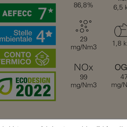
86,8%
6,5
29
1,8 
mg/Nm3
4
99
mg/
mg/Nm3