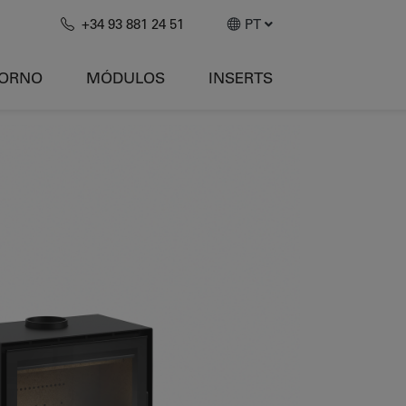
+34 93 881 24 51
PT
HORNO
MÓDULOS
INSERTS