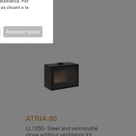
stadística. Pot
ús clicant a la
Acceptar todas
ATRIA 80
LL1250 - Steel and vermiculite
t
stove without ventilation kit.