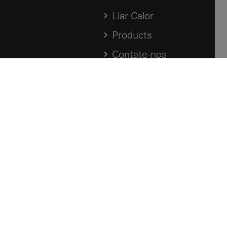
Llar Calor
Products
Contate-nos
Hemeroteca