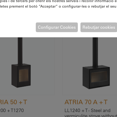
ies i de tercers per oferir els nostres serveis i recollir informació e
letes prement el botó ”Acceptar” o configurar-les o rebutjar el seu 
Otras Fogões
Configurar Cookies
Rebutjar cookies
IA 50 + T
ATRIA 70 A + T
00 + T1270
LL1240 + T - Steel and
vermiculite stove withou