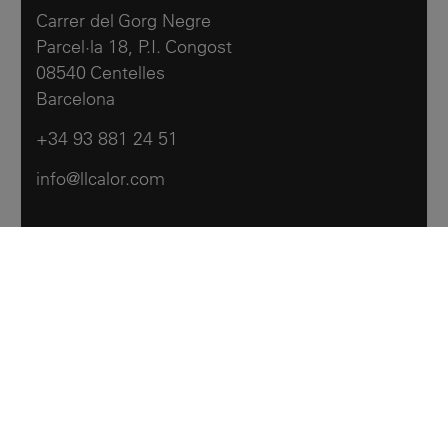
Carrer del Gorg Negre
Parcel·la 18, P.I. Congost
08540 Centelles
Barcelona
+34 93 881 24 51
info@llcalor.com
Llar Calor
Products
Contattaci
Emeroteca
Legal notes
Politica sui cookie
Accessibilità