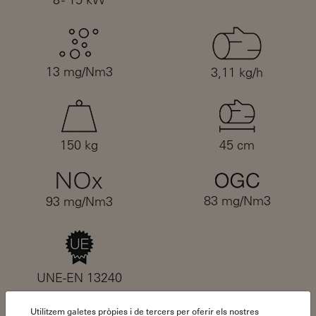
13 mg/Nm3
3,11 kg/h
150 kg
45 cm
83 mg/Nm3
93 mg/Nm3
UNE-EN 13240
Utilitzem galetes pròpies i de tercers per oferir els nostres