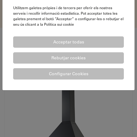
UNE-EN 13240
Utilitzem galetes pròpies i de tercers per oferir els nostres
serveis i recollir informació estadística. Pot acceptar totes les
galetes prement el botó ”Acceptar” o configurar-les o rebutjar el
seu ús clicant a la
Politica sui cookie
Acceptar todas
Altri CAMINETTI METALLICI
Rebutjar cookies
Configurar Cookies