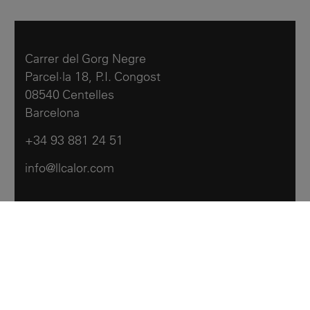
Carrer del Gorg Negre
Parcel·la 18, P.I. Congost
08540 Centelles
Barcelona
+34 93 881 24 51
info@llcalor.com
Llar Calor
Products
Contattaci
Emeroteca